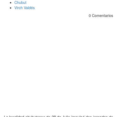
Chubut
Virch Valdés
0 Comentarios
La localidad chubutense de 28 de Julio impulsó dos jornadas de