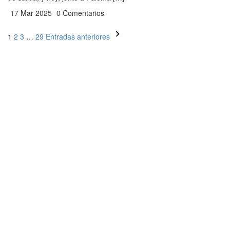
17 Mar 2025
0 Comentarios
Paginación
1
2
3
…
29
Entradas anteriores
de
entradas