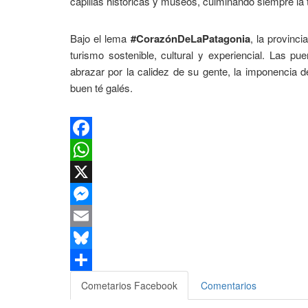
capillas históricas y museos, culminando siempre la
​Bajo el lema
#CorazónDeLaPatagonia
, la provinc
turismo sostenible, cultural y experiencial. Las p
abrazar por la calidez de su gente, la imponencia d
buen té galés.
Facebook
WhatsApp
X
Messenger
Email
Bluesky
Compartir
Cometarios Facebook
Comentarios