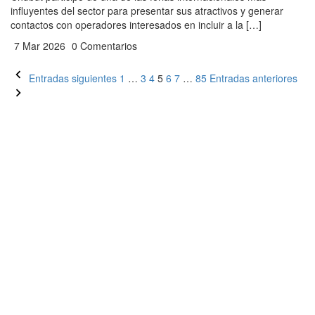
influyentes del sector para presentar sus atractivos y generar
contactos con operadores interesados en incluir a la […]
7 Mar 2026
0 Comentarios
Paginación
Entradas siguientes
1
…
3
4
5
6
7
…
85
Entradas anteriores
de
entradas