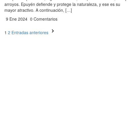
arroyos. Epuyén defiende y protege la naturaleza, y ese es su
mayor atractivo. A continuación, […]
9 Ene 2024
0 Comentarios
Paginación
1
2
Entradas anteriores
de
entradas