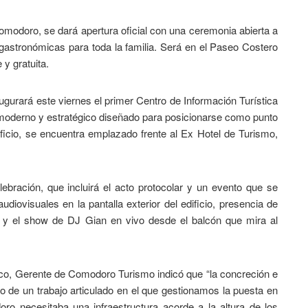
Comodoro, se dará apertura oficial con una ceremonia abierta a
 gastronómicas para toda la familia. Será en el Paseo Costero
 y gratuita.
gurará este viernes el primer Centro de Información Turística
 moderno y estratégico diseñado para posicionarse como punto
ificio, se encuentra emplazado frente al Ex Hotel de Turismo,
ebración, que incluirá el acto protocolar y un evento que se
iovisuales en la pantalla exterior del edificio, presencia de
s y el show de DJ Gian en vivo desde el balcón que mira al
sco, Gerente de Comodoro Turismo indicó que “la concreción e
o de un trabajo articulado en el que gestionamos la puesta en
o necesitaba una infraestructura acorde a la altura de los