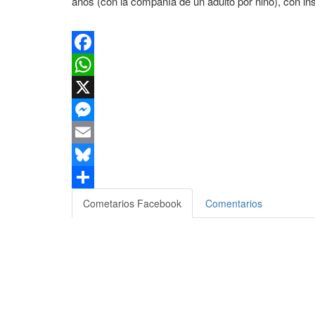
años (con la compañía de un adulto por niño), con in
Facebook
WhatsApp
X
Messenger
Email
Bluesky
Compartir
Cometarios Facebook
Comentarios