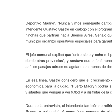
Deportivo Madryn. “Nunca vimos semejante cantid
intendente Gustavo Sastre en diálogo con el programa 
hinchas que partirán hacia Buenos Aires. Señaló qu
municipio organizó operativos especiales para garanti
El jefe comunal explicó que “entre siete y ocho mi
desde otras provincias”, y sostuvo que el fenómeno 
así; los pasajes aéreos se agotaron en menos de dos
En esa línea, Sastre consideró que el crecimiento d
económica para la ciudad. “Puerto Madryn podría su
visitantes que vengan a ver fútbol y a disfrutar de la 
Durante la entrevista, el intendente también se refiri
Russo, a quien definió como “una persona de bie