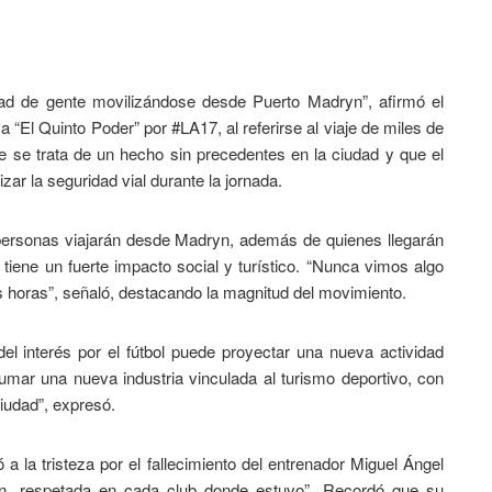
ad de gente movilizándose desde Puerto Madryn”, afirmó el
“El Quinto Poder” por #LA17, al referirse al viaje de miles de
e se trata de un hecho sin precedentes en la ciudad y que el
zar la seguridad vial durante la jornada.
l personas viajarán desde Madryn, además de quienes llegarán
tiene un fuerte impacto social y turístico. “Nunca vimos algo
 horas”, señaló, destacando la magnitud del movimiento.
el interés por el fútbol puede proyectar una nueva actividad
mar una nueva industria vinculada al turismo deportivo, con
ciudad”, expresó.
ó a la tristeza por el fallecimiento del entrenador Miguel Ángel
n, respetada en cada club donde estuvo”. Recordó que su