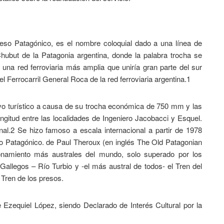
reso Patagónico, es el nombre coloquial dado a una línea de
Chubut de la Patagonia argentina, donde la palabra trocha se
na red ferroviaria más amplia que uniría gran parte del sur
l Ferrocarril General Roca de la red ferroviaria argentina.1​
tivo turístico a causa de su trocha económica de 750 mm y las
gitud entre las localidades de Ingeniero Jacobacci y Esquel.
l.2​ Se hizo famoso a escala internacional a partir de 1978
eso Patagónico. de Paul Theroux (en inglés The Old Patagonian
cionamiento más australes del mundo, solo superado por los
o Gallegos – Río Turbio y -el más austral de todos- el Tren del
 Tren de los presos.
e Ezequiel López, siendo Declarado de Interés Cultural por la