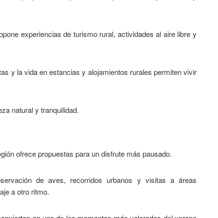
one experiencias de turismo rural, actividades al aire libre y
tas y la vida en estancias y alojamientos rurales permiten vivir
za natural y tranquilidad.
egión ofrece propuestas para un disfrute más pausado.
observación de aves, recorridos urbanos y visitas a áreas
aje a otro ritmo.
e convierten en uno de los momentos más valorados del verano