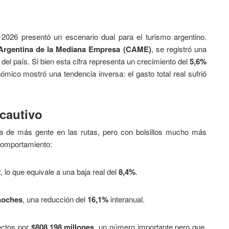
2026 presentó un escenario dual para el turismo argentino.
Argentina de la Mediana Empresa (CAME)
, se registró una
 del país. Si bien esta cifra representa un crecimiento del
5,6%
mico mostró una tendencia inversa: el gasto total real sufrió
 cautivo
ia de más gente en las rutas, pero con bolsillos mucho más
 comportamiento:
2
, lo que equivale a una baja real del
8,4%
.
noches
, una reducción del
16,1%
interanual.
ectos por
$808.198 millones
, un número importante pero que,