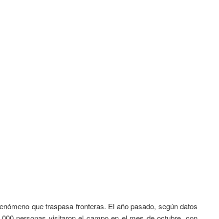
n fenómeno que traspasa fronteras. El año pasado, según datos
5.000 personas visitaron el campo en el mes de octubre, con