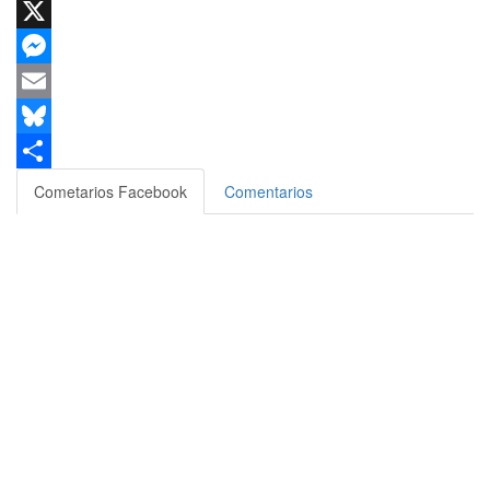
WhatsApp
X
Messenger
Email
Bluesky
Compartir
Cometarios Facebook
Comentarios