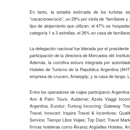
En tanto, la estadía estimada de los turistas 
“vacaciones/ocio”, un 29% por visita de “familiares 
tipo de alojamiento que utilizan: el 47% se hospeda
categoría 1 a 3 estrellas, el 26% en casa de familiar
La delegación nacional fue liderada por el president
participación de la directora de Mercados del Institu
Además, la comitiva estuvo integrada por autoridade
Hoteles de Turismo de la República Argentina (AHT
empresa de crucero, Antarpply; y la casa de tango, 
Entre los operadores de viajes participaron Argentina
Ann & Palm Tours; Audamar; Azeta Viaggi Incomi
Argentina, Eurotur; Furlong Incoming; Gateway Trav
Travel; Innovart; Inspira Travel & Incentives; Qu
Service; Tiempo Libre Viajes; Top Dest; Travel Mar
firmas hoteleras como Álvarez Argüelles Hoteles, A