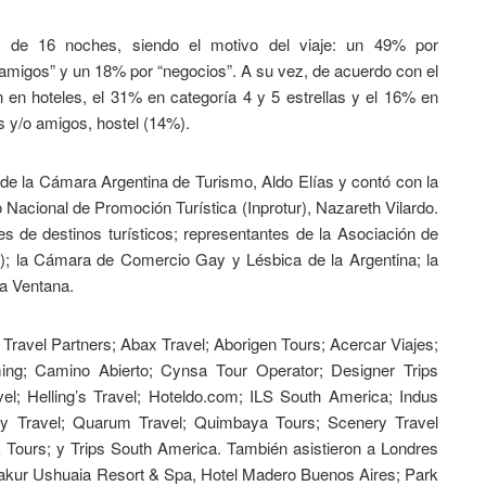
es de 16 noches, siendo el motivo del viaje: un 49% por
y amigos” y un 18% por “negocios”. A su vez, de acuerdo con el
n en hoteles, el 31% en categoría 4 y 5 estrellas y el 16% en
es y/o amigos, hostel (14%).
e de la Cámara Argentina de Turismo, Aldo Elías y contó con la
to Nacional de Promoción Turística (Inprotur), Nazareth Vilardo.
s de destinos turísticos; representantes de la Asociación de
); la Cámara de Comercio Gay y Lésbica de la Argentina; la
La Ventana.
 Travel Partners; Abax Travel; Aborigen Tours; Acercar Viajes;
ng; Camino Abierto; Cynsa Tour Operator; Designer Trips
el; Helling’s Travel; Hoteldo.com; ILS South America; Indus
ality Travel; Quarum Travel; Quimbaya Tours; Scenery Travel
k Tours; y Trips South America. También asistieron a Londres
rakur Ushuaia Resort & Spa, Hotel Madero Buenos Aires; Park