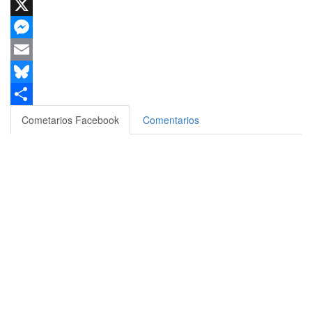
WhatsApp
X
Messenger
Email
Bluesky
Compartir
Cometarios Facebook
Comentarios