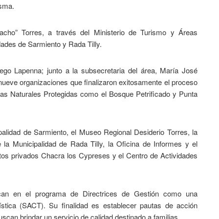
isma.
cho” Torres, a través del Ministerio de Turismo y Áreas
idades de Sarmiento y Rada Tilly.
iego Lapenna; junto a la subsecretaria del área, María José
 nueve organizaciones que finalizaron exitosamente el proceso
eas Naturales Protegidas como el Bosque Petrificado y Punta
palidad de Sarmiento, el Museo Regional Desiderio Torres, la
 la Municipalidad de Rada Tilly, la Oficina de Informes y el
tos privados Chacra los Cypreses y el Centro de Actividades
rcan en el programa de Directrices de Gestión como una
ística (SACT). Su finalidad es establecer pautas de acción
can brindar un servicio de calidad destinado a familias.