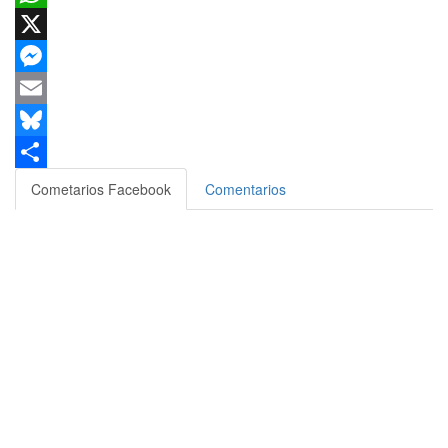
WhatsApp
X
Messenger
Email
Bluesky
Compartir
Cometarios Facebook
Comentarios