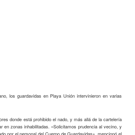
no, los guardavidas en Playa Unión intervinieron en varias
ores donde está prohibido el nado, y más allá de la cartelería
ar en zonas inhabilitadas. «Solicitamos prudencia al vecino, y
lado por el personal del Cuerpo de Guardavidas», mencionó el