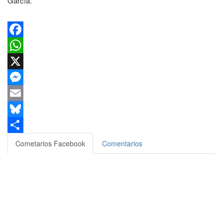
García.
Facebook
WhatsApp
X
Messenger
Email
Bluesky
Compartir
Cometarios Facebook
Comentarios