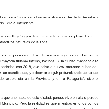
 “Los números de los informes elaborados desde la Secretaría
o”, dijo el Intendente
s que llegaron prácticamente a la ocupación plena. Es el fin
tractivos naturales de la zona.
iles de personas. El fin de semana largo de octubre se ha
 mayoría turismo interno, nacional. Y la ciudad mantiene ese
s períodos con 2018, que había a su vez marcado subas con
 las estadísticas, y debemos seguir profundizando las tareas
e excelencia en la Provincia y en la Patagonia”, dice el
 que uno habla de esta ciudad, porque vive en ella o porque
l Municipio. Pero la realidad es que mientras en otros puntos
o, o calor en verano, en Madryn tenemos una temporada estival