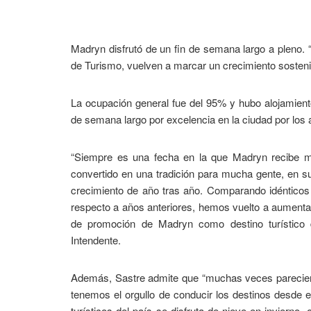
Madryn disfrutó de un fin de semana largo a pleno.
de Turismo, vuelven a marcar un crecimiento sostenid
La ocupación general fue del 95% y hubo alojamiento
de semana largo por excelencia en la ciudad por los a
“Siempre es una fecha en la que Madryn recibe m
convertido en una tradición para mucha gente, en su
crecimiento de año tras año. Comparando idéntico
respecto a años anteriores, hemos vuelto a aumentar
de promoción de Madryn como destino turístico d
Intendente.
Además, Sastre admite que “muchas veces pareciera
tenemos el orgullo de conducir los destinos desde e
turísticos del país se disfruta de nieve en inviern