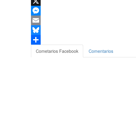
WhatsApp
X
Messenger
Email
Bluesky
Compartir
Cometarios Facebook
Comentarios