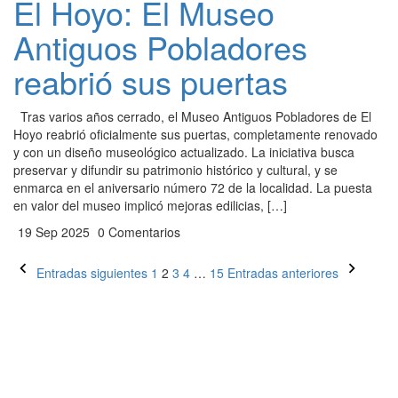
El Hoyo: El Museo
Antiguos Pobladores
reabrió sus puertas
Tras varios años cerrado, el Museo Antiguos Pobladores de El
Hoyo reabrió oficialmente sus puertas, completamente renovado
y con un diseño museológico actualizado. La iniciativa busca
preservar y difundir su patrimonio histórico y cultural, y se
enmarca en el aniversario número 72 de la localidad. La puesta
en valor del museo implicó mejoras edilicias, […]
19 Sep 2025
0 Comentarios
Paginación
Entradas siguientes
1
2
3
4
…
15
Entradas anteriores
de
entradas